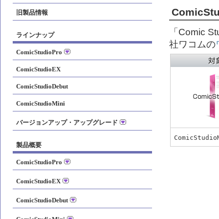
ComicS
旧製品情報
「Comic 
ラインナップ
社ワコムの
ComicStudioPro
ComicStudioEX
ComicStudioDebut
ComicStudioMini
バージョンアップ・アップグレード
ComicStudio
製品概要
ComicStudioPro
ComicStudioEX
ComicStudioDebut