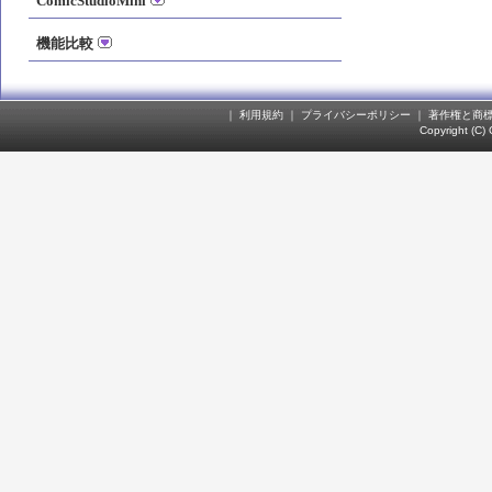
ComicStudioMini
機能比較
｜
利用規約
｜
プライバシーポリシー
｜
著作権と商
Copyright (C)