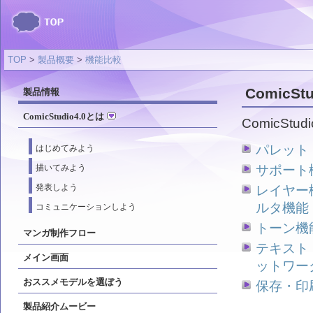
TOP
>
製品概要
>
機能比較
ComicSt
製品情報
ComicStudio4.0とは
ComicS
パレット
はじめてみよう
描いてみよう
サポート
発表しよう
レイヤー
ルタ機能
コミュニケーションしよう
トーン機
マンガ制作フロー
テキスト
メイン画面
ットワー
おススメモデルを選ぼう
保存・印
製品紹介ムービー