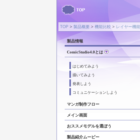
TOP
>
製品概要
>
機能比較
>
レイヤー機
製品情報
ComicStudio4.0とは
はじめてみよう
描いてみよう
発表しよう
コミュニケーションしよう
マンガ制作フロー
メイン画面
おススメモデルを選ぼう
製品紹介ムービー