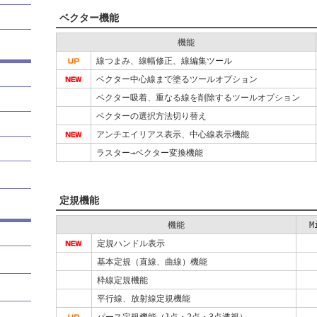
ベクター機能
機能
線つまみ、線幅修正、線編集ツール
ベクター中心線まで塗るツールオプション
ベクター吸着、重なる線を削除するツールオプション
ベクターの選択方法切り替え
アンチエイリアス表示、中心線表示機能
ラスター→ベクター変換機能
定規機能
機能
M
定規ハンドル表示
基本定規（直線、曲線）機能
枠線定規機能
平行線、放射線定規機能