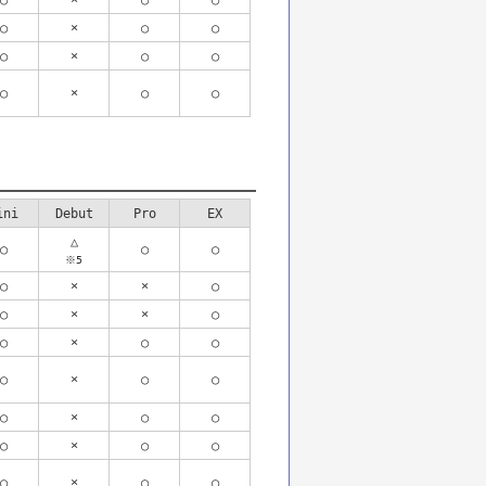
○
×
○
○
○
×
○
○
○
×
○
○
○
×
○
○
ini
Debut
Pro
EX
△
○
○
○
※5
○
×
×
○
○
×
×
○
○
×
○
○
○
×
○
○
○
×
○
○
○
×
○
○
○
×
○
○