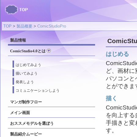
TOP
>
製品概要
>
ComicStudioPro
ComicSt
製品情報
ComicStudio4.0とは
はじめる
ComicS
はじめてみよう
ど、画材に
描いてみよう
パソコンと
発表しよう
とができま
コミュニケーションしよう
描く
マンガ制作フロー
ComicS
メイン画面
を向上する
手描きと変
おススメモデルを選ぼう
す。
製品紹介ムービー