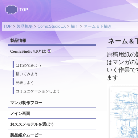
TOP
>
製品概要
>
ComicStudioEX
>
描く
>
ネーム＆下描き
ネーム＆
製品情報
ComicStudio4.0とは
原稿用紙の
はマンガの
はじめてみよう
いく作業で
描いてみよう
ます。
発表しよう
コミュニケーションしよう
マンガ制作フロー
メイン画面
おススメモデルを選ぼう
製品紹介ムービー