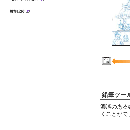
ComicStudioMini
機能比較
鉛筆ツー
濃淡のある
くことがで