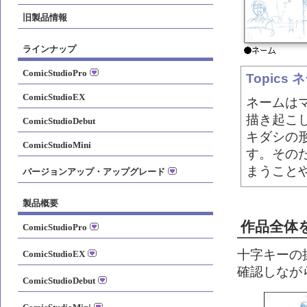
旧製品情報
ラインナップ
ComicStudioPro
Topics
ComicStudioEX
ネームは
描き起こ
ComicStudioDebut
キダシの
ComicStudioMini
す。その
まうこと
バージョンアップ・アップグレード
製品概要
作品全体
ComicStudioPro
十字キーの
ComicStudioEX
確認しなが
ComicStudioDebut