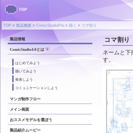
TOP
>
製品概要
>
ComicStudioPro
>
描く
>
コマ割り
コマ割り
製品情報
ComicStudio4.0とは
ネームと下
す。
はじめてみよう
描いてみよう
発表しよう
コミュニケーションしよう
マンガ制作フロー
メイン画面
おススメモデルを選ぼう
製品紹介ムービー