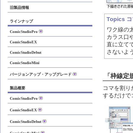
旧製品情報
Topics
ラインナップ
ワク線の太
ComicStudioPro
カラス口
ComicStudioEX
直に立て
さないよ
ComicStudioDebut
ComicStudioMini
バージョンアップ・アップグレード
「枠線定
コマを割り
製品概要
するだけで
ComicStudioPro
ComicStudioEX
ComicStudioDebut